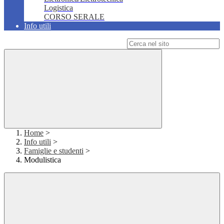
Logistica
CORSO SERALE
Info utili
Campo di ricerca per le pagine del sito
Home
>
Info utili
>
Famiglie e studenti
>
Modulistica