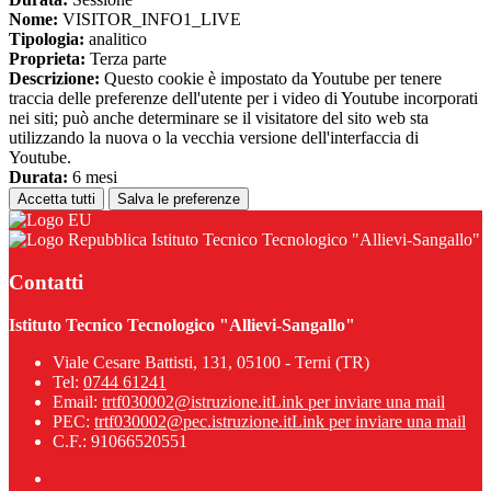
Nome:
VISITOR_INFO1_LIVE
Tipologia:
analitico
Proprieta:
Terza parte
Descrizione:
Questo cookie è impostato da Youtube per tenere
traccia delle preferenze dell'utente per i video di Youtube incorporati
nei siti; può anche determinare se il visitatore del sito web sta
utilizzando la nuova o la vecchia versione dell'interfaccia di
Youtube.
Durata:
6 mesi
Accetta tutti
Salva le preferenze
Istituto Tecnico Tecnologico "Allievi-Sangallo"
Contatti
Istituto Tecnico Tecnologico "Allievi-Sangallo"
Viale Cesare Battisti, 131, 05100 - Terni (TR)
Tel:
0744 61241
Email:
trtf030002@istruzione.it
Link per inviare una mail
PEC:
trtf030002@pec.istruzione.it
Link per inviare una mail
C.F.: 91066520551