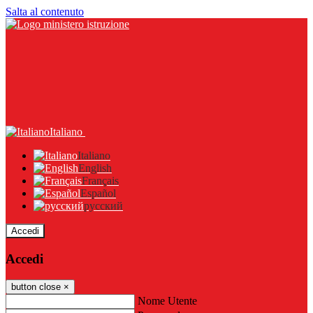
Salta al contenuto
Italiano
Italiano
English
Français
Español
русский
Accedi
Accedi
button close
×
Nome Utente