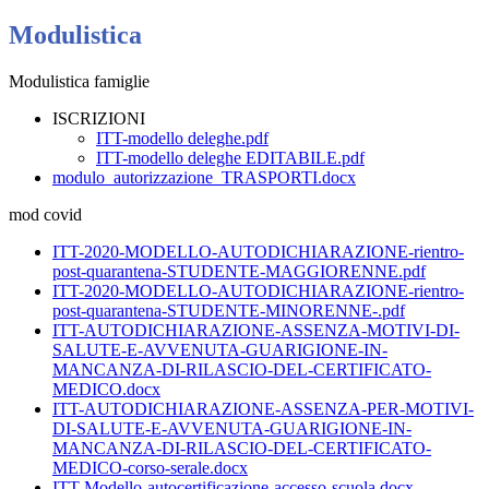
Modulistica
Modulistica famiglie
ISCRIZIONI
ITT-modello deleghe.pdf
ITT-modello deleghe EDITABILE.pdf
modulo_autorizzazione_TRASPORTI.docx
mod covid
ITT-2020-MODELLO-AUTODICHIARAZIONE-rientro-
post-quarantena-STUDENTE-MAGGIORENNE.pdf
ITT-2020-MODELLO-AUTODICHIARAZIONE-rientro-
post-quarantena-STUDENTE-MINORENNE-.pdf
ITT-AUTODICHIARAZIONE-ASSENZA-MOTIVI-DI-
SALUTE-E-AVVENUTA-GUARIGIONE-IN-
MANCANZA-DI-RILASCIO-DEL-CERTIFICATO-
MEDICO.docx
ITT-AUTODICHIARAZIONE-ASSENZA-PER-MOTIVI-
DI-SALUTE-E-AVVENUTA-GUARIGIONE-IN-
MANCANZA-DI-RILASCIO-DEL-CERTIFICATO-
MEDICO-corso-serale.docx
ITT-Modello-autocertificazione-accesso-scuola.docx