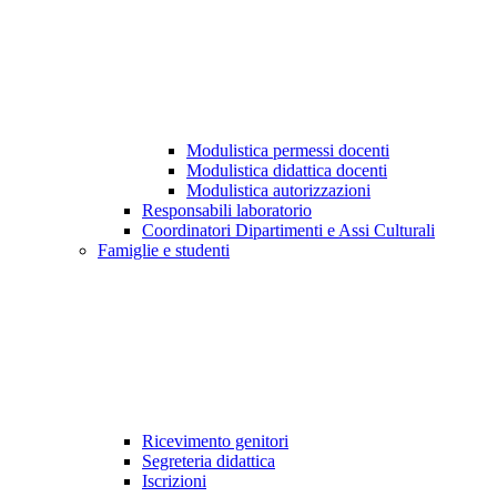
Modulistica permessi docenti
Modulistica didattica docenti
Modulistica autorizzazioni
Responsabili laboratorio
Coordinatori Dipartimenti e Assi Culturali
Famiglie e studenti
Ricevimento genitori
Segreteria didattica
Iscrizioni