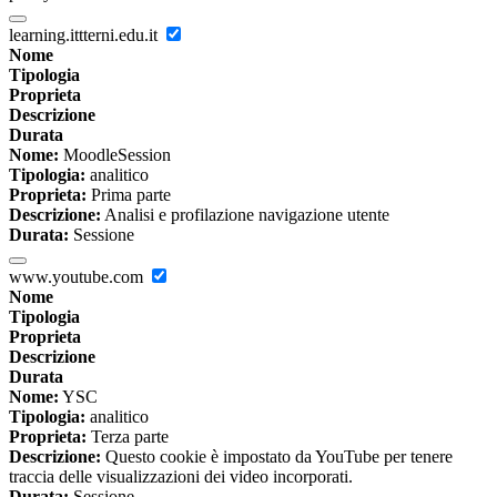
learning.ittterni.edu.it
Nome
Tipologia
Proprieta
Descrizione
Durata
Nome:
MoodleSession
Tipologia:
analitico
Proprieta:
Prima parte
Descrizione:
Analisi e profilazione navigazione utente
Durata:
Sessione
www.youtube.com
Nome
Tipologia
Proprieta
Descrizione
Durata
Nome:
YSC
Tipologia:
analitico
Proprieta:
Terza parte
Descrizione:
Questo cookie è impostato da YouTube per tenere
traccia delle visualizzazioni dei video incorporati.
Durata:
Sessione