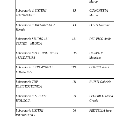
Marco
Laboratorio di SISTEMI
85
CIANCHETTA
AUTOMATICI
Marco
Laboratorio di INFORMATICA
43
FORTI Giacomo
Biennio
Laboratorio STUDIO 131
131
DEL PICO Attilio
TEATRO – MUSICA
Laboratorio MACCHINE Utensili
115
DESANTIS
e SALDATURA
Maurizio
Laboratorio di TRASPORTI E
119d
COACCI Valerio
LOGISTICA
Laboratorio TDP
111
FAUSTI Gabriele
ELETTROTECNICA
Laboratorio di SCIENZE
99
FEDERICO Maria
BIOLOGIA
Grazia
Laboratorio SISTEMI
56
FRITTELLA Sara
INFORMATICI