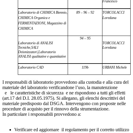
Francesco
Laboratorio di CHIMICA Biennio,
89 – 96 – 92
TORCOLACCI
CHIMICA Organica e
Loredana
FERMENTAZIONI, Magazzino di
CHIMICA
94 – 95
Laboratorio di ANALISI
TORCOLACCI
Tecniche,SALI
Loredana
Deionizzatori,Laboratorio
ANALISI qualitative e quantitative
Laboratorio CAD
119b
URBANI Michele
I responsabili di laboratorio provvedono alla custodia e alla cura del
materiale del laboratorio verificandone l’uso, la manutenzione
e
le caratteristiche di sicurezza
e ne rispondono a tutti gli effetti
(art.17 del D.I. 28.05.1975). Si allegano, gli elenchi descrittivi del
materiale predisposto dal DSGA.
Intervengono con proposte nelle
procedure di acquisto per il rinnovo della strumentazione.
In particolare i responsabili provvedono a:
Verificare ed aggiornare
il regolamento per il corretto utilizzo