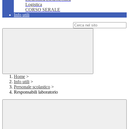
Logistica
CORSO SERALE
Info utili
Campo di ricerca per le pagine del sito
Home
>
Info utili
>
Personale scolastico
>
Responsabili laboratorio