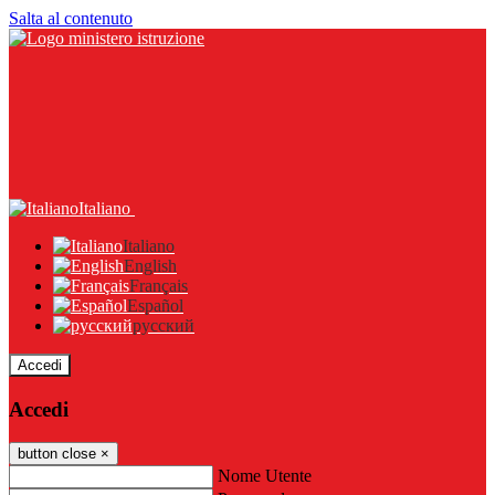
Salta al contenuto
Italiano
Italiano
English
Français
Español
русский
Accedi
Accedi
button close
×
Nome Utente