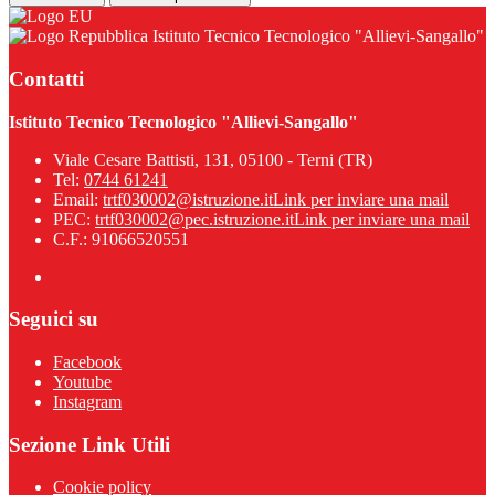
Istituto Tecnico Tecnologico "Allievi-Sangallo"
Contatti
Istituto Tecnico Tecnologico "Allievi-Sangallo"
Viale Cesare Battisti, 131, 05100 - Terni (TR)
Tel:
0744 61241
Email:
trtf030002@istruzione.it
Link per inviare una mail
PEC:
trtf030002@pec.istruzione.it
Link per inviare una mail
C.F.: 91066520551
Seguici su
Facebook
Youtube
Instagram
Sezione Link Utili
Cookie policy