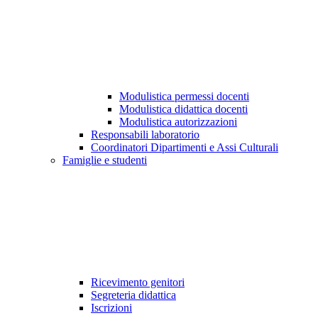
Modulistica permessi docenti
Modulistica didattica docenti
Modulistica autorizzazioni
Responsabili laboratorio
Coordinatori Dipartimenti e Assi Culturali
Famiglie e studenti
Ricevimento genitori
Segreteria didattica
Iscrizioni