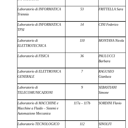
Laboratorio di INFORMATICA
53
FRITTELLA Sara
Triennio
Laboratorio di INFORMATICA
14
CINI Federico
TPSI
Laboratorio di
110
MONTANA Nicola
ELETTROTECNICA
Laboratorio di FISICA
36
PAULUCCI
Barbara
Laboratorio di ELETTRONICA
7
RAGUSEO
GENERALE
Gianluca
Laboratorio di
9
SEBASTIANI
TELECOMUNICAZIONI
Simone
Laboratorio di MACCHINE e
117a – 117b
SORDINI Flavio
Macchine a Fluido – Sistemi e
Automazione Meccanica
Laboratorio TECNOLOGICO
112
SINOLFI