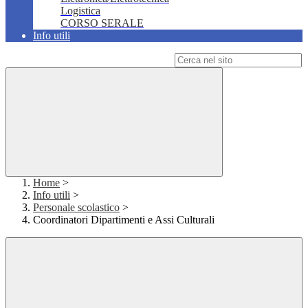
Logistica
CORSO SERALE
Info utili
Campo di ricerca per le pagine del sito
Home
>
Info utili
>
Personale scolastico
>
Coordinatori Dipartimenti e Assi Culturali