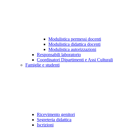
Modulistica permessi docenti
Modulistica didattica docenti
Modulistica autorizzazioni
Responsabili laboratorio
Coordinatori Dipartimenti e Assi Culturali
Famiglie e studenti
Ricevimento genitori
Segreteria didattica
Iscrizioni