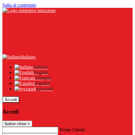
Salta al contenuto
Italiano
Italiano
English
Français
Español
русский
Accedi
Accedi
button close
×
Nome Utente