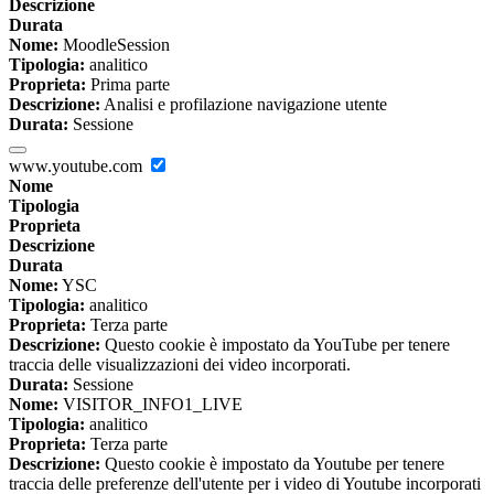
Descrizione
Durata
Nome:
MoodleSession
Tipologia:
analitico
Proprieta:
Prima parte
Descrizione:
Analisi e profilazione navigazione utente
Durata:
Sessione
www.youtube.com
Nome
Tipologia
Proprieta
Descrizione
Durata
Nome:
YSC
Tipologia:
analitico
Proprieta:
Terza parte
Descrizione:
Questo cookie è impostato da YouTube per tenere
traccia delle visualizzazioni dei video incorporati.
Durata:
Sessione
Nome:
VISITOR_INFO1_LIVE
Tipologia:
analitico
Proprieta:
Terza parte
Descrizione:
Questo cookie è impostato da Youtube per tenere
traccia delle preferenze dell'utente per i video di Youtube incorporati