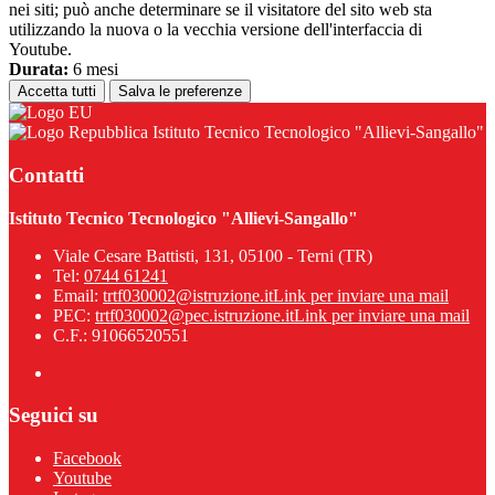
nei siti; può anche determinare se il visitatore del sito web sta
utilizzando la nuova o la vecchia versione dell'interfaccia di
Youtube.
Durata:
6 mesi
Accetta tutti
Salva le preferenze
Istituto Tecnico Tecnologico "Allievi-Sangallo"
Contatti
Istituto Tecnico Tecnologico "Allievi-Sangallo"
Viale Cesare Battisti, 131, 05100 - Terni (TR)
Tel:
0744 61241
Email:
trtf030002@istruzione.it
Link per inviare una mail
PEC:
trtf030002@pec.istruzione.it
Link per inviare una mail
C.F.: 91066520551
Seguici su
Facebook
Youtube