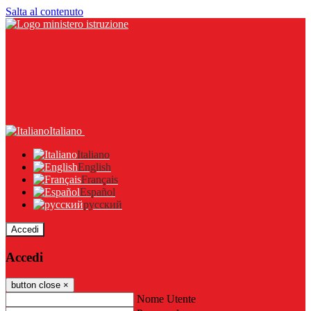
Salta al contenuto
Italiano
Italiano
English
Français
Español
русский
Accedi
Accedi
button close
×
Nome Utente