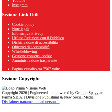
Youtube
Instagram
Sezione Link Utili
Cookie policy
Note legali
Informativa Privacy
Ufficio Relazioni con il Pubblico
Dichiarazione di accessibilità
Obiettivi di accessibilità
Whistleblowing
Gestione consensi cookie
Amministrazione trasparente
Pagina visualizzata
7567
volte
Sezione Copyright
Copyright 2026 | Engineered and powered by Gruppo Spaggiari
Parma S.p.A. | Divisione Publishing & New Social Media
Disclaimer trattamento dati personali