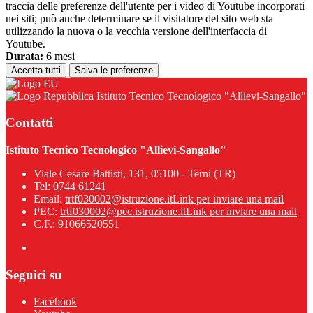
traccia delle preferenze dell'utente per i video di Youtube incorporati
nei siti; può anche determinare se il visitatore del sito web sta
utilizzando la nuova o la vecchia versione dell'interfaccia di
Youtube.
Durata:
6 mesi
Accetta tutti
Salva le preferenze
Istituto Tecnico Tecnologico "Allievi-Sangallo"
Contatti
Istituto Tecnico Tecnologico "Allievi-Sangallo"
Viale Cesare Battisti, 131, 05100 - Terni (TR)
Tel:
0744 61241
Email:
trtf030002@istruzione.it
Link per inviare una mail
PEC:
trtf030002@pec.istruzione.it
Link per inviare una mail
C.F.: 91066520551
Seguici su
Facebook