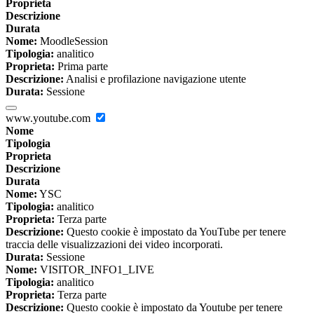
Proprieta
Descrizione
Durata
Nome:
MoodleSession
Tipologia:
analitico
Proprieta:
Prima parte
Descrizione:
Analisi e profilazione navigazione utente
Durata:
Sessione
www.youtube.com
Nome
Tipologia
Proprieta
Descrizione
Durata
Nome:
YSC
Tipologia:
analitico
Proprieta:
Terza parte
Descrizione:
Questo cookie è impostato da YouTube per tenere
traccia delle visualizzazioni dei video incorporati.
Durata:
Sessione
Nome:
VISITOR_INFO1_LIVE
Tipologia:
analitico
Proprieta:
Terza parte
Descrizione:
Questo cookie è impostato da Youtube per tenere