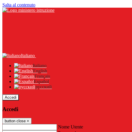
Salta al contenuto
Italiano
Italiano
English
Français
Español
русский
Accedi
Accedi
button close
×
Nome Utente