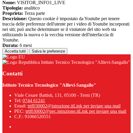
Nome:
VISITOR_INFO1_LIVE
Tipologia:
analitico
Proprieta:
Terza parte
Descrizione:
Questo cookie è impostato da Youtube per tenere
traccia delle preferenze dell'utente per i video di Youtube incorporati
nei siti; può anche determinare se il visitatore del sito web sta
utilizzando la nuova o la vecchia versione dell'interfaccia di
Youtube.
Durata:
6 mesi
Accetta tutti
Salva le preferenze
Istituto Tecnico Tecnologico "Allievi-Sangallo"
Contatti
Istituto Tecnico Tecnologico "Allievi-Sangallo"
Viale Cesare Battisti, 131, 05100 - Terni (TR)
Tel:
0744 61241
Email:
trtf030002@istruzione.it
Link per inviare una mail
PEC:
trtf030002@pec.istruzione.it
Link per inviare una mail
C.F.: 91066520551