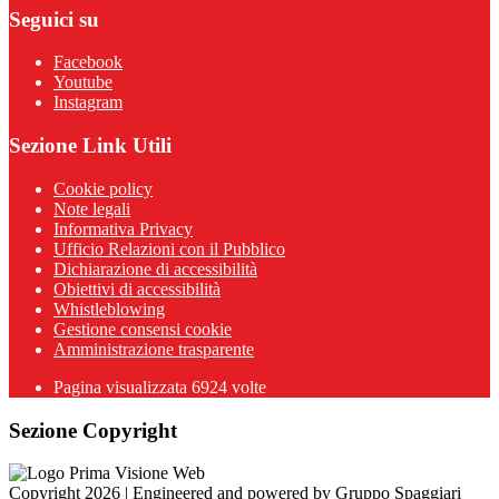
Seguici su
Facebook
Youtube
Instagram
Sezione Link Utili
Cookie policy
Note legali
Informativa Privacy
Ufficio Relazioni con il Pubblico
Dichiarazione di accessibilità
Obiettivi di accessibilità
Whistleblowing
Gestione consensi cookie
Amministrazione trasparente
Pagina visualizzata
6924
volte
Sezione Copyright
Copyright 2026 | Engineered and powered by Gruppo Spaggiari