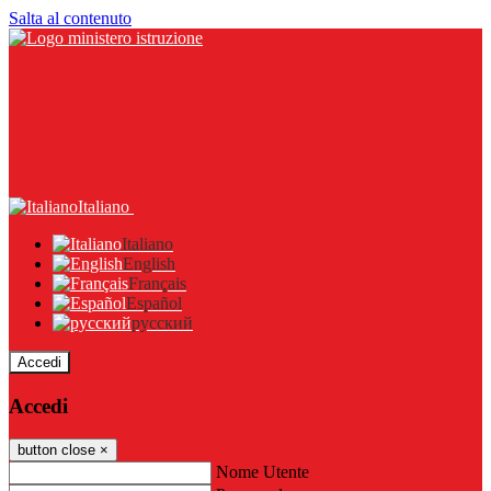
Salta al contenuto
Italiano
Italiano
English
Français
Español
русский
Accedi
Accedi
button close
×
Nome Utente