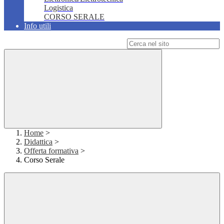
Logistica
CORSO SERALE
Info utili
Campo di ricerca per le pagine del sito
Home
>
Didattica
>
Offerta formativa
>
Corso Serale