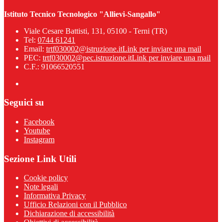
Istituto Tecnico Tecnologico "Allievi-Sangallo"
Viale Cesare Battisti, 131, 05100 - Terni (TR)
Tel:
0744 61241
Email:
trtf030002@istruzione.it
Link per inviare una mail
PEC:
trtf030002@pec.istruzione.it
Link per inviare una mail
C.F.: 91066520551
Seguici su
Facebook
Youtube
Instagram
Sezione Link Utili
Cookie policy
Note legali
Informativa Privacy
Ufficio Relazioni con il Pubblico
Dichiarazione di accessibilità