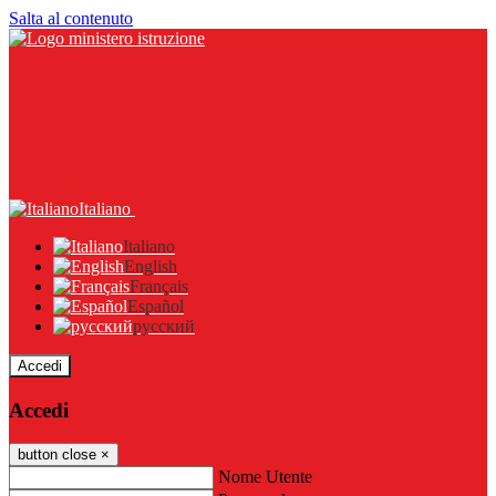
Salta al contenuto
Italiano
Italiano
English
Français
Español
русский
Accedi
Accedi
button close
×
Nome Utente