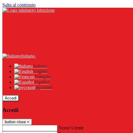
Salta al contenuto
Italiano
Italiano
English
Français
Español
русский
Accedi
Accedi
button close
×
Nome Utente