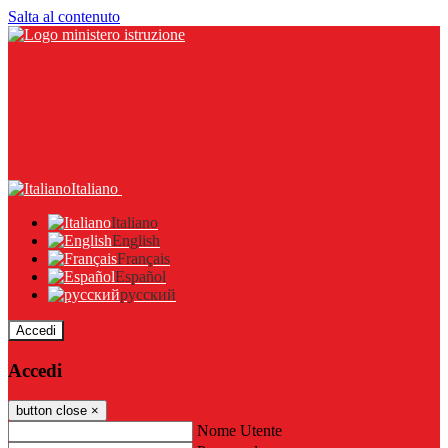
Salta al contenuto
Italiano
Italiano
English
Français
Español
русский
Accedi
Accedi
button close
×
Nome Utente