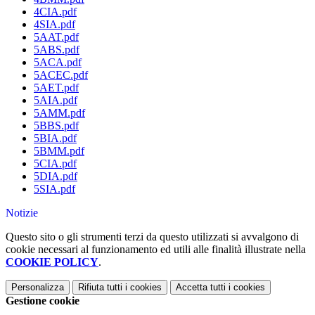
4CIA.pdf
4SIA.pdf
5AAT.pdf
5ABS.pdf
5ACA.pdf
5ACEC.pdf
5AET.pdf
5AIA.pdf
5AMM.pdf
5BBS.pdf
5BIA.pdf
5BMM.pdf
5CIA.pdf
5DIA.pdf
5SIA.pdf
Notizie
Questo sito o gli strumenti terzi da questo utilizzati si avvalgono di
cookie necessari al funzionamento ed utili alle finalità illustrate nella
COOKIE POLICY
.
Personalizza
Rifiuta tutti
i cookies
Accetta tutti
i cookies
Gestione cookie