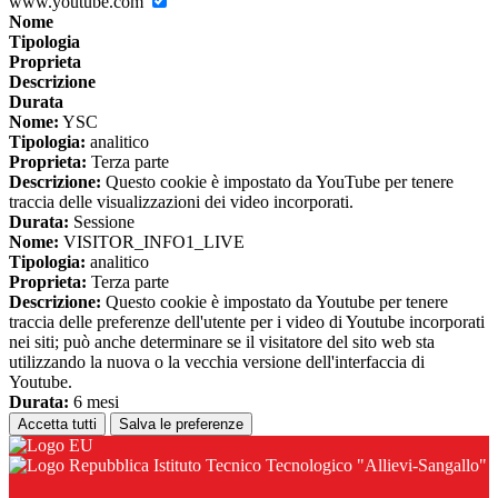
www.youtube.com
Nome
Tipologia
Proprieta
Descrizione
Durata
Nome:
YSC
Tipologia:
analitico
Proprieta:
Terza parte
Descrizione:
Questo cookie è impostato da YouTube per tenere
traccia delle visualizzazioni dei video incorporati.
Durata:
Sessione
Nome:
VISITOR_INFO1_LIVE
Tipologia:
analitico
Proprieta:
Terza parte
Descrizione:
Questo cookie è impostato da Youtube per tenere
traccia delle preferenze dell'utente per i video di Youtube incorporati
nei siti; può anche determinare se il visitatore del sito web sta
utilizzando la nuova o la vecchia versione dell'interfaccia di
Youtube.
Durata:
6 mesi
Accetta tutti
Salva le preferenze
Istituto Tecnico Tecnologico "Allievi-Sangallo"