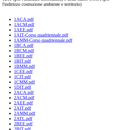
l'indirizzo costruzione ambiente e territorio)
1ACA.pdf
1ACM.pdf
1AEE.pdf
1AIT-Corso quadriennale.pdf
1AMM-Corso quadriennale.pdf
1BCA.pdf
1BCM.pdf
1BEE.pdf
1BIT.pdf
1BMM.pdf
1CEE.pdf
1CIT.pdf
1CMM.pdf
1DIT.pdf
2ACA.pdf
2ACM.pdf
2AEE.pdf
2AIT.pdf
2AMM.pdf
2ATL.pdf
2BEE.pdf
2BIT.pdf