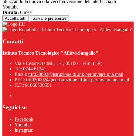
utilizzando la nuova o la vecchia versione dell'interfaccia di
Youtube.
Durata:
6 mesi
Accetta tutti
Salva le preferenze
Istituto Tecnico Tecnologico "Allievi-Sangallo"
Contatti
Istituto Tecnico Tecnologico "Allievi-Sangallo"
Viale Cesare Battisti, 131, 05100 - Terni (TR)
Tel:
0744 61241
Email:
trtf030002@istruzione.it
Link per inviare una mail
PEC:
trtf030002@pec.istruzione.it
Link per inviare una mail
C.F.: 91066520551
Seguici su
Facebook
Youtube
Instagram