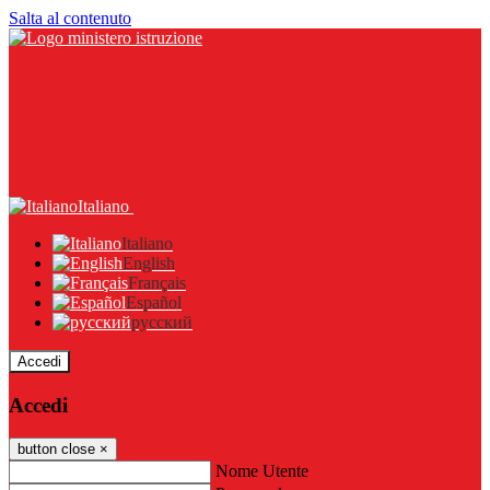
Salta al contenuto
Italiano
Italiano
English
Français
Español
русский
Accedi
Accedi
button close
×
Nome Utente