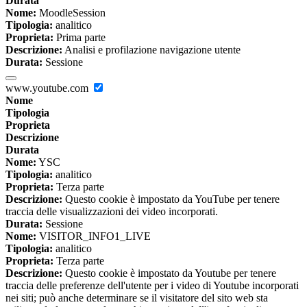
Durata
Nome:
MoodleSession
Tipologia:
analitico
Proprieta:
Prima parte
Descrizione:
Analisi e profilazione navigazione utente
Durata:
Sessione
www.youtube.com
Nome
Tipologia
Proprieta
Descrizione
Durata
Nome:
YSC
Tipologia:
analitico
Proprieta:
Terza parte
Descrizione:
Questo cookie è impostato da YouTube per tenere
traccia delle visualizzazioni dei video incorporati.
Durata:
Sessione
Nome:
VISITOR_INFO1_LIVE
Tipologia:
analitico
Proprieta:
Terza parte
Descrizione:
Questo cookie è impostato da Youtube per tenere
traccia delle preferenze dell'utente per i video di Youtube incorporati
nei siti; può anche determinare se il visitatore del sito web sta