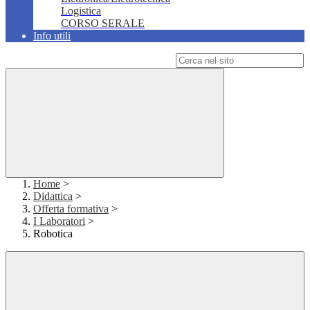
Logistica
CORSO SERALE
Info utili
Campo di ricerca per le pagine del sito
Home
>
Didattica
>
Offerta formativa
>
I Laboratori
>
Robotica