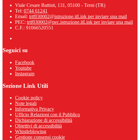
Viale Cesare Battisti, 131, 05100 - Terni (TR)
Tel:
0744 61241
Email:
trtf030002@istruzione.it
Link per inviare una mail
PEC:
trtf030002@pec.istruzione.it
Link per inviare una mail
C.F.: 91066520551
Seguici su
Facebook
Youtube
Instagram
Sezione Link Utili
Cookie policy
Note legali
Informativa Privacy
Ufficio Relazioni con il Pubblico
Dichiarazione di accessibilità
Obiettivi di accessibilità
Whistleblowing
Gestione consensi cookie