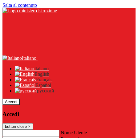
Salta al contenuto
Italiano
Italiano
English
Français
Español
русский
Accedi
Accedi
button close
×
Nome Utente