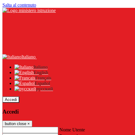
Salta al contenuto
Italiano
Italiano
English
Français
Español
русский
Accedi
Accedi
button close
×
Nome Utente