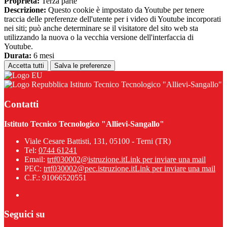
Proprieta:
Terza parte
Descrizione:
Questo cookie è impostato da Youtube per tenere
traccia delle preferenze dell'utente per i video di Youtube incorporati
nei siti; può anche determinare se il visitatore del sito web sta
utilizzando la nuova o la vecchia versione dell'interfaccia di
Youtube.
Durata:
6 mesi
Accetta tutti
Salva le preferenze
Istituto Tecnico Tecnologico "Allievi-Sangallo"
Contatti
Istituto Tecnico Tecnologico "Allievi-Sangallo"
Viale Cesare Battisti, 131, 05100 - Terni (TR)
Tel:
0744 61241
Email:
trtf030002@istruzione.it
Link per inviare una mail
PEC:
trtf030002@pec.istruzione.it
Link per inviare una mail
C.F.: 91066520551
Seguici su