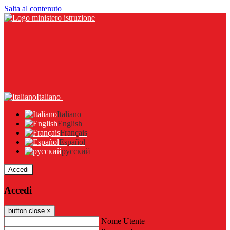
Salta al contenuto
Italiano
Italiano
English
Français
Español
русский
Accedi
Accedi
button close
×
Nome Utente