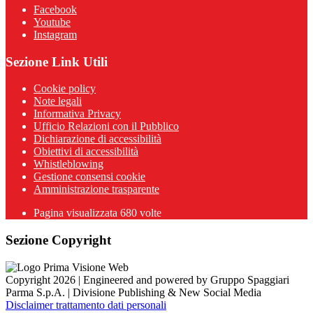
Facebook
Youtube
Instagram
Sezione Link Utili
Cookie policy
Note legali
Informativa Privacy
Ufficio Relazioni con il Pubblico
Dichiarazione di accessibilità
Obiettivi di accessibilità
Whistleblowing
Gestione consensi cookie
Amministrazione trasparente
Pagina visualizzata
680
volte
Sezione Copyright
Copyright 2026 | Engineered and powered by Gruppo Spaggiari
Parma S.p.A. | Divisione Publishing & New Social Media
Disclaimer trattamento dati personali