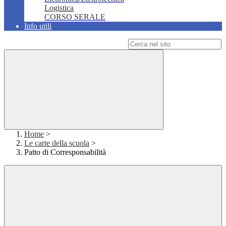
Logistica
CORSO SERALE
Info utili
Campo di ricerca per le pagine del sito
Home
>
Le carte della scuola
>
Patto di Corresponsabilità