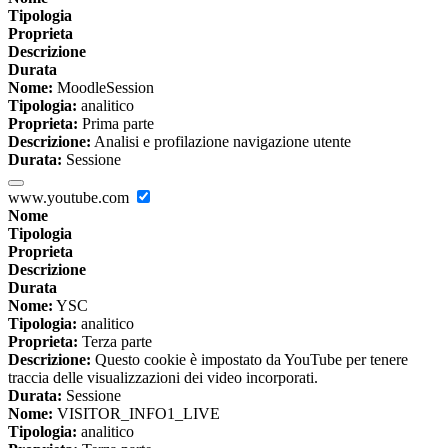
Tipologia
Proprieta
Descrizione
Durata
Nome:
MoodleSession
Tipologia:
analitico
Proprieta:
Prima parte
Descrizione:
Analisi e profilazione navigazione utente
Durata:
Sessione
www.youtube.com
Nome
Tipologia
Proprieta
Descrizione
Durata
Nome:
YSC
Tipologia:
analitico
Proprieta:
Terza parte
Descrizione:
Questo cookie è impostato da YouTube per tenere
traccia delle visualizzazioni dei video incorporati.
Durata:
Sessione
Nome:
VISITOR_INFO1_LIVE
Tipologia:
analitico