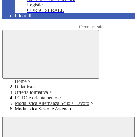
Logistica
CORSO SERALE
Info utili
Campo di ricerca per le pagine del sito
Home
>
Didattica
>
Offerta formativa
>
PCTO e orientamento
>
Modulistica Alternanza Scuola-Lavoro
>
Modulistica Sezione Azienda