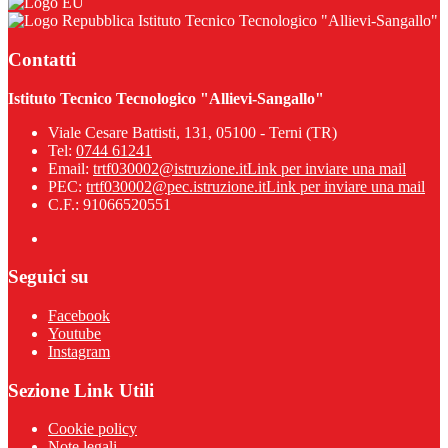
Istituto Tecnico Tecnologico "Allievi-Sangallo"
Contatti
Istituto Tecnico Tecnologico "Allievi-Sangallo"
Viale Cesare Battisti, 131, 05100 - Terni (TR)
Tel:
0744 61241
Email:
trtf030002@istruzione.it
Link per inviare una mail
PEC:
trtf030002@pec.istruzione.it
Link per inviare una mail
C.F.: 91066520551
Seguici su
Facebook
Youtube
Instagram
Sezione Link Utili
Cookie policy
Note legali