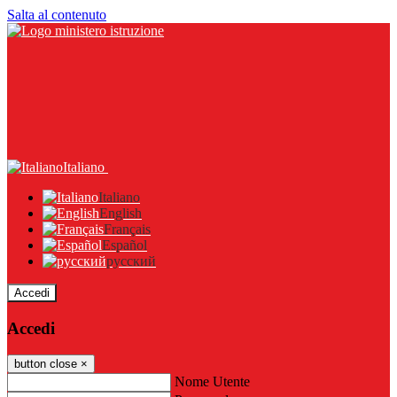
Salta al contenuto
Italiano
Italiano
English
Français
Español
русский
Accedi
Accedi
button close
×
Nome Utente