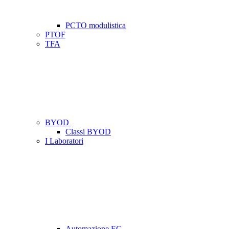
PCTO modulistica
PTOF
TFA
BYOD
Classi BYOD
I Laboratori
Automazione EC