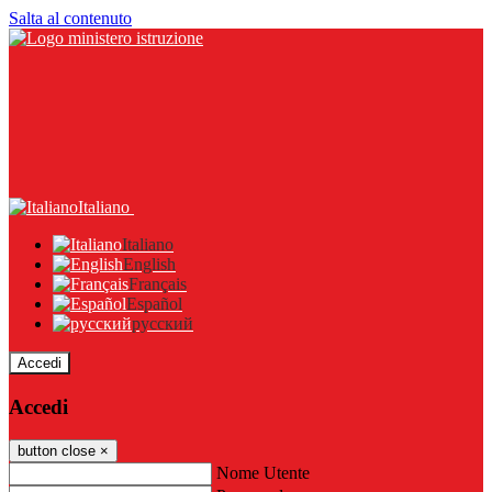
Salta al contenuto
Italiano
Italiano
English
Français
Español
русский
Accedi
Accedi
button close
×
Nome Utente