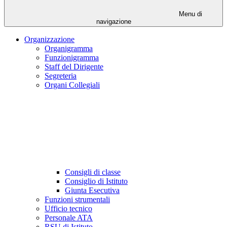
Menu di
navigazione
Organizzazione
Organigramma
Funzionigramma
Staff del Dirigente
Segreteria
Organi Collegiali
Consigli di classe
Consiglio di Istituto
Giunta Esecutiva
Funzioni strumentali
Ufficio tecnico
Personale ATA
RSU di Istituto