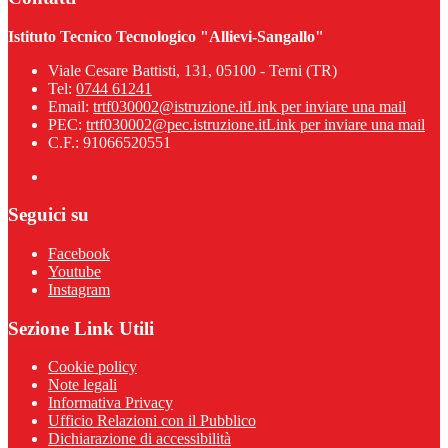
Istituto Tecnico Tecnologico "Allievi-Sangallo"
Viale Cesare Battisti, 131, 05100 - Terni (TR)
Tel:
0744 61241
Email:
trtf030002@istruzione.it
Link per inviare una mail
PEC:
trtf030002@pec.istruzione.it
Link per inviare una mail
C.F.: 91066520551
Seguici su
Facebook
Youtube
Instagram
Sezione Link Utili
Cookie policy
Note legali
Informativa Privacy
Ufficio Relazioni con il Pubblico
Dichiarazione di accessibilità