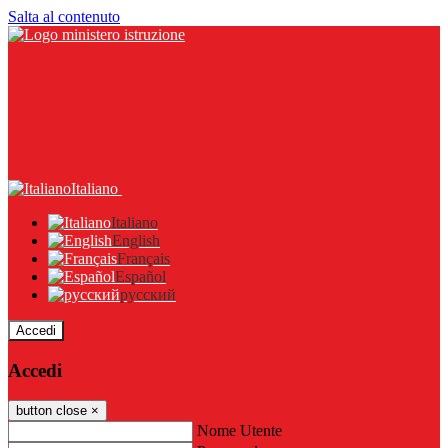
Salta al contenuto
Italiano
Italiano
English
Français
Español
русский
Accedi
Accedi
button close
×
Nome Utente