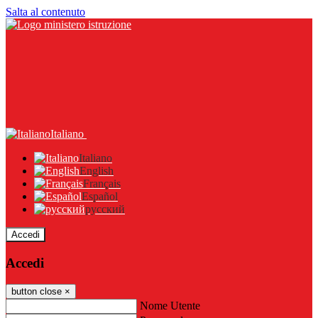
Salta al contenuto
Italiano
Italiano
English
Français
Español
русский
Accedi
Accedi
button close
×
Nome Utente