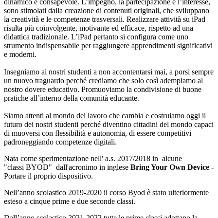
dinamico e consapevole. L’impegno, la partecipazione e l’interesse,
sono stimolati dalla creazione di contenuti originali, che sviluppano
la creatività e le competenze trasversali. Realizzare attività su iPad
risulta più coinvolgente, motivante ed efficace, rispetto ad una
didattica tradizionale. L’iPad pertanto si configura come uno
strumento indispensabile per raggiungere apprendimenti significativi
e moderni.
Insegniamo ai nostri studenti a non accontentarsi mai, a porsi sempre
un nuovo traguardo perché crediamo che solo così adempiamo al
nostro dovere educativo. Promuoviamo la condivisione di buone
pratiche all’interno della comunità educante.
Siamo attenti al mondo del lavoro che cambia e costruiamo oggi il
futuro dei nostri studenti perché diventino cittadini del mondo capaci
di muoversi con flessibilità e autonomia, di essere competitivi
padroneggiando competenze digitali.
Nata come sperimentazione nell' a.s. 2017/2018 in alcune
"classi
BYOD" dall'acronimo in inglese
Bring Your Own Device
-
Portare il proprio dispositivo.
Nell’anno scolastico 2019-2020 il corso Byod è stato ulteriormente
esteso a cinque prime e due seconde classi.
Dall’anno scolastico 2021-2022 tutte le prime classi adottano la