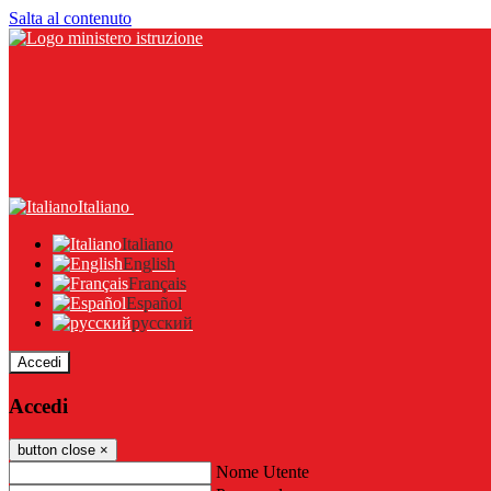
Salta al contenuto
Italiano
Italiano
English
Français
Español
русский
Accedi
Accedi
button close
×
Nome Utente