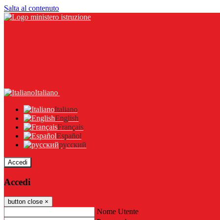
Salta al contenuto
Italiano
Italiano
English
Français
Español
русский
Accedi
Accedi
button close
×
Nome Utente