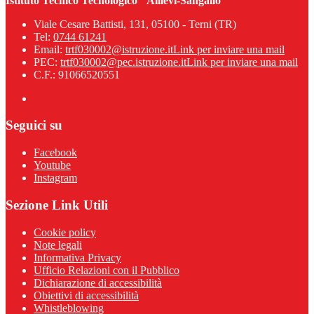
Istituto Tecnico Tecnologico "Allievi-Sangallo"
Viale Cesare Battisti, 131, 05100 - Terni (TR)
Tel:
0744 61241
Email:
trtf030002@istruzione.it
Link per inviare una mail
PEC:
trtf030002@pec.istruzione.it
Link per inviare una mail
C.F.: 91066520551
Seguici su
Facebook
Youtube
Instagram
Sezione Link Utili
Cookie policy
Note legali
Informativa Privacy
Ufficio Relazioni con il Pubblico
Dichiarazione di accessibilità
Obiettivi di accessibilità
Whistleblowing