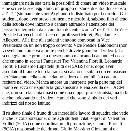
immaginare nella sua testa la possibilità di creare un video musicale
e ne scrive la sceneggiatura: un gruppo di studenti entra di nascosto
all’ITT (stranamente vuoto!) girando indisturbato per i corridoi. Gli
studenti, dopo aver preso strumenti e microfoni, salgono fino al tetto
della scuola dove iniziano a cantare attirando l’attenzione dei
passanti interpretati da alcuni tra i docenti “iconici” dell’ITT: la Vice
Preside La Vecchia di Tocco e i professori Moret, Picchiami e
Allegretti. Alla fine gli studenti vengono convocati in Vice
Presidenza da un non troppo convinto Vice Preside Baldoncini (non
vi sveliamo come va a finire perché dovete guardare il video!). La
sceneggiatura è pronta; a questo punto mancano i cantanti ed ecco
che entrano in scena i Fantastici Tre: Valentina Fiorelli, Leonardo
Fioriti e Leonardo Lupattelli (tutti del 5ABS) che, dopo aver
ascoltato il brano e letto la trama, si calano da subito con entusiasmo
perfettamente nella parte e danno la loro disponibilità a cantare e
recitare nel video. Manca ancora un interprete per la parte rap del
brano ed ecco che spunta la giovanissima Elena Zedda del 1ACM
che, non solo la canta quasi come una rapper professionista, ma lo fa
anche indossando nel video i camici che sono simbolo dei vari
indirizzi del nostro Istituto.
Il risultato finale è frutto di un incredibile lavoro di squadra che vede
anche la collaborazione, oltre agli studenti citati sopra, di Valentina
Frillici (5CIA) come coordinatore di produzione, Claudia Proietti
(5CIA) responsabile del drone, Giulio Massimo Giovannini e