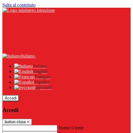
Salta al contenuto
Italiano
Italiano
English
Français
Español
русский
Accedi
Accedi
button close
×
Nome Utente