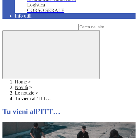
Logistica
CORSO SERALE
Info utili
Campo di ricerca per le pagine del sito
Home
>
Novità
>
Le notizie
>
Tu vieni all’ITT…
Tu vieni all’ITT…