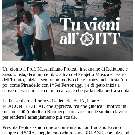
Un giorno il Prof. Massimiliano Proietti, insegnante di Religione e
sassofonista, da anni membro attivo del Progetto Musica e Teatro
dell’Istituto, inizia a sentire un motivo che gli ronza nella testa (un
po’ come Pirandello con i “Sei Personaggi”) e di getto inizia a
scrivere testo e musica di una canzone che parla della nostra scuola.
La fa ascoltare a Lorenzo Galletti del 5CIA, in arte
FLACONTHEBEAT, che apprezza, ma che giudica il motivo un
po’ anni ‘90 (quindi da Boomer): Lorenzo si mette subito a lavoro
per rendere l’arrangiamento più attuale.
Presi dall’entusiasmo i due si confrontano con Luciano Favino
sempre del 5CIA, meglio conosciuto come 3BLAZE, che inizia ad