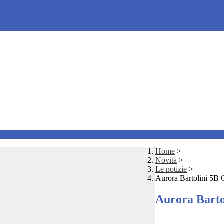
Home
>
Novità
>
Le notizie
>
Aurora Bartolini 5B 
Aurora Barto