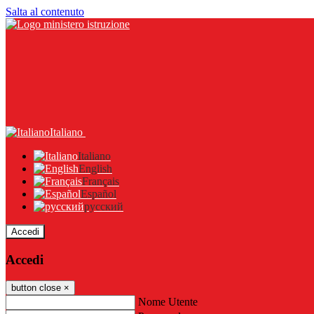
Salta al contenuto
Italiano
Italiano
English
Français
Español
русский
Accedi
Accedi
button close
×
Nome Utente