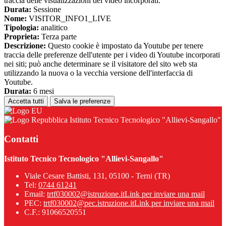
traccia delle visualizzazioni dei video incorporati.
Durata:
Sessione
Nome:
VISITOR_INFO1_LIVE
Tipologia:
analitico
Proprieta:
Terza parte
Descrizione:
Questo cookie è impostato da Youtube per tenere
traccia delle preferenze dell'utente per i video di Youtube incorporati
nei siti; può anche determinare se il visitatore del sito web sta
utilizzando la nuova o la vecchia versione dell'interfaccia di
Youtube.
Durata:
6 mesi
Accetta tutti
Salva le preferenze
Istituto Tecnico Tecnologico "Allievi-Sangallo"
Contatti
Istituto Tecnico Tecnologico "Allievi-Sangallo"
Viale Cesare Battisti, 131, 05100 - Terni (TR)
Tel:
0744 61241
Email:
trtf030002@istruzione.it
Link per inviare una mail
PEC:
trtf030002@pec.istruzione.it
Link per inviare una mail
C.F.: 91066520551