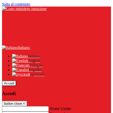
Salta al contenuto
Italiano
Italiano
English
Français
Español
русский
Accedi
Accedi
button close
×
Nome Utente