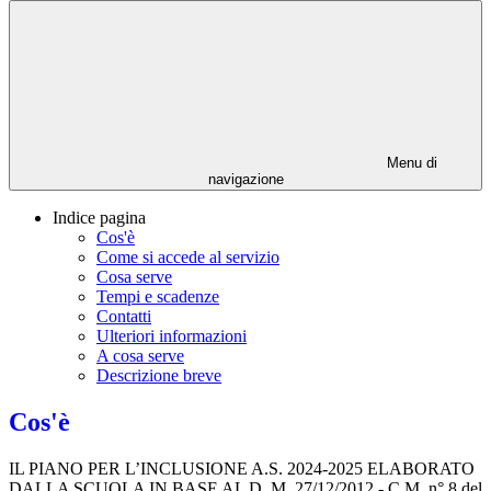
Menu di
navigazione
Indice pagina
Cos'è
Come si accede al servizio
Cosa serve
Tempi e scadenze
Contatti
Ulteriori informazioni
A cosa serve
Descrizione breve
Cos'è
IL PIANO PER L’INCLUSIONE A.S. 2024-2025 ELABORATO
DALLA SCUOLA IN BASE AL D. M. 27/12/2012 - C.M. n° 8 del