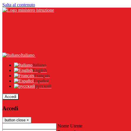
Salta al contenuto
Italiano
Italiano
English
Français
Español
русский
Accedi
Accedi
button close
×
Nome Utente