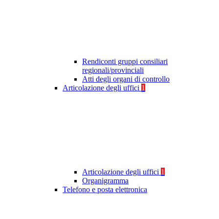
Rendiconti gruppi consiliari
regionali/provinciali
Atti degli organi di controllo
Articolazione degli uffici
1
Articolazione degli uffici
1
Organigramma
Telefono e posta elettronica