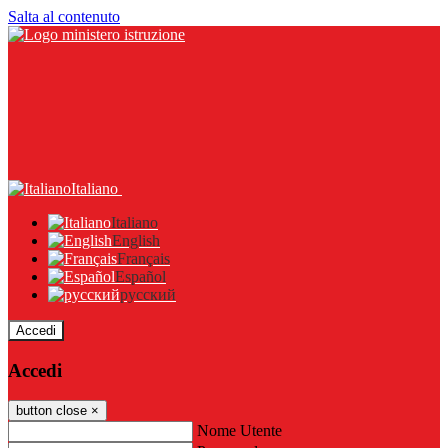
Salta al contenuto
Italiano
Italiano
English
Français
Español
русский
Accedi
Accedi
button close
×
Nome Utente