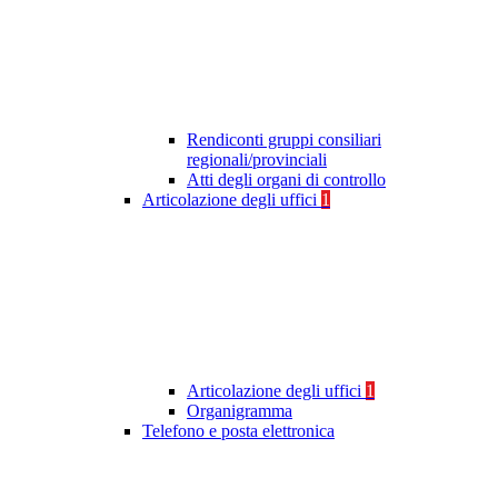
Rendiconti gruppi consiliari
regionali/provinciali
Atti degli organi di controllo
Articolazione degli uffici
1
Articolazione degli uffici
1
Organigramma
Telefono e posta elettronica