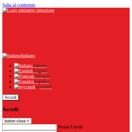
Salta al contenuto
Italiano
Italiano
English
Français
Español
русский
Accedi
Accedi
button close
×
Nome Utente