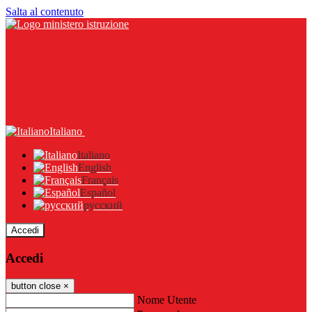
Salta al contenuto
Italiano
Italiano
English
Français
Español
русский
Accedi
Accedi
button close
×
Nome Utente