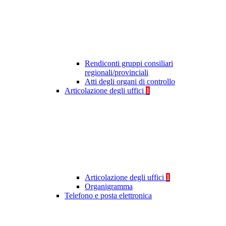
Rendiconti gruppi consiliari
regionali/provinciali
Atti degli organi di controllo
Articolazione degli uffici
1
Articolazione degli uffici
1
Organigramma
Telefono e posta elettronica