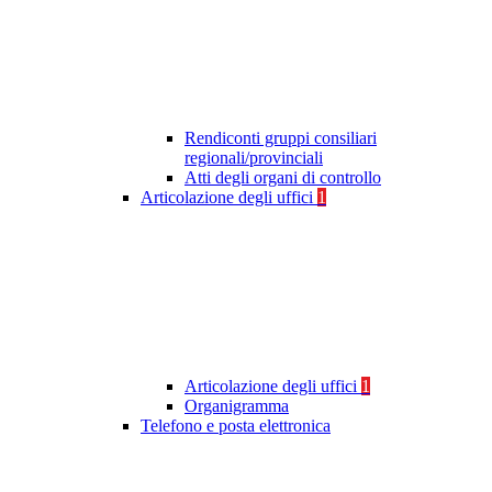
Rendiconti gruppi consiliari
regionali/provinciali
Atti degli organi di controllo
Articolazione degli uffici
1
Articolazione degli uffici
1
Organigramma
Telefono e posta elettronica