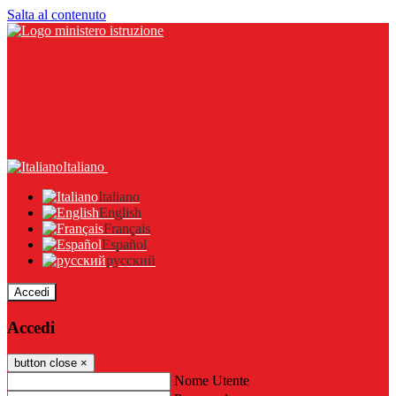
Salta al contenuto
Italiano
Italiano
English
Français
Español
русский
Accedi
Accedi
button close
×
Nome Utente