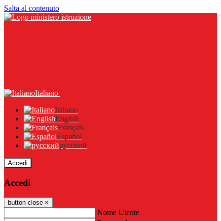
Salta al contenuto
Italiano
Italiano
English
Français
Español
русский
Accedi
Accedi
button close
×
Nome Utente