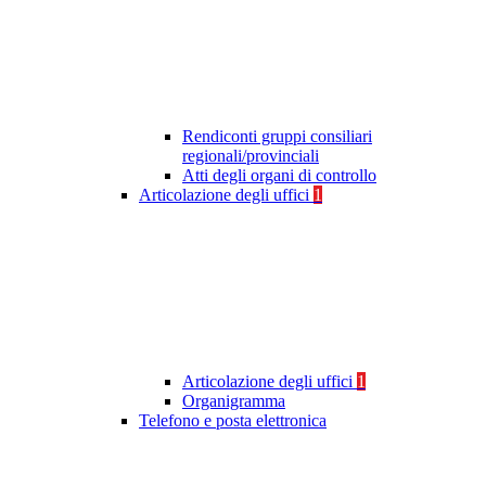
Rendiconti gruppi consiliari
regionali/provinciali
Atti degli organi di controllo
Articolazione degli uffici
1
Articolazione degli uffici
1
Organigramma
Telefono e posta elettronica