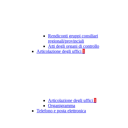
Rendiconti gruppi consiliari
regionali/provinciali
Atti degli organi di controllo
Articolazione degli uffici
1
Articolazione degli uffici
1
Organigramma
Telefono e posta elettronica