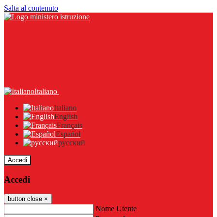
Salta al contenuto
Italiano
Italiano
English
Français
Español
русский
Accedi
Accedi
button close
×
Nome Utente