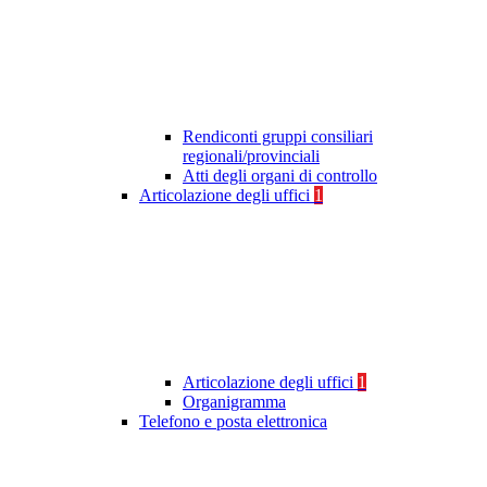
Rendiconti gruppi consiliari
regionali/provinciali
Atti degli organi di controllo
Articolazione degli uffici
1
Articolazione degli uffici
1
Organigramma
Telefono e posta elettronica