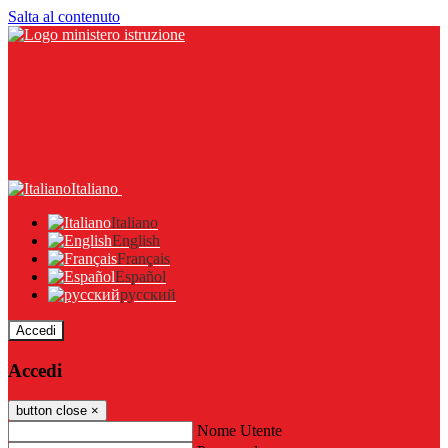
Salta al contenuto
Italiano
Italiano
English
Français
Español
русский
Accedi
Accedi
button close
×
Nome Utente