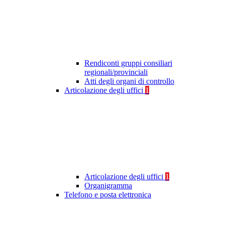
Rendiconti gruppi consiliari
regionali/provinciali
Atti degli organi di controllo
Articolazione degli uffici
1
Articolazione degli uffici
1
Organigramma
Telefono e posta elettronica