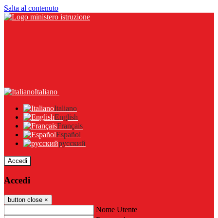
Salta al contenuto
Italiano
Italiano
English
Français
Español
русский
Accedi
Accedi
button close
×
Nome Utente