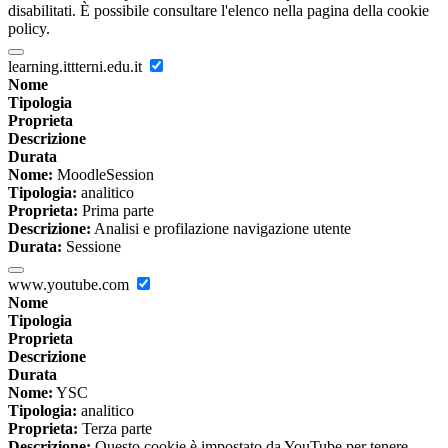
disabilitati. È possibile consultare l'elenco nella pagina della cookie
policy.
learning.ittterni.edu.it
Nome
Tipologia
Proprieta
Descrizione
Durata
Nome:
MoodleSession
Tipologia:
analitico
Proprieta:
Prima parte
Descrizione:
Analisi e profilazione navigazione utente
Durata:
Sessione
www.youtube.com
Nome
Tipologia
Proprieta
Descrizione
Durata
Nome:
YSC
Tipologia:
analitico
Proprieta:
Terza parte
Descrizione:
Questo cookie è impostato da YouTube per tenere