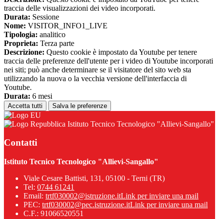
traccia delle visualizzazioni dei video incorporati.
Durata:
Sessione
Nome:
VISITOR_INFO1_LIVE
Tipologia:
analitico
Proprieta:
Terza parte
Descrizione:
Questo cookie è impostato da Youtube per tenere
traccia delle preferenze dell'utente per i video di Youtube incorporati
nei siti; può anche determinare se il visitatore del sito web sta
utilizzando la nuova o la vecchia versione dell'interfaccia di
Youtube.
Durata:
6 mesi
Accetta tutti
Salva le preferenze
Istituto Tecnico Tecnologico "Allievi-Sangallo"
Contatti
Istituto Tecnico Tecnologico "Allievi-Sangallo"
Viale Cesare Battisti, 131, 05100 - Terni (TR)
Tel:
0744 61241
Email:
trtf030002@istruzione.it
Link per inviare una mail
PEC:
trtf030002@pec.istruzione.it
Link per inviare una mail
C.F.: 91066520551