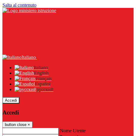
Salta al contenuto
Italiano
Italiano
English
Français
Español
русский
Accedi
Accedi
button close
×
Nome Utente