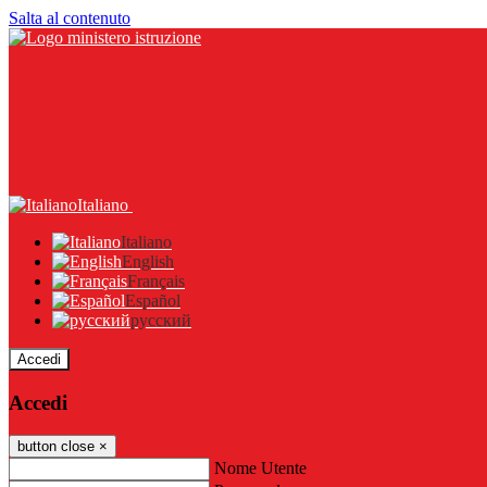
Salta al contenuto
Italiano
Italiano
English
Français
Español
русский
Accedi
Accedi
button close
×
Nome Utente