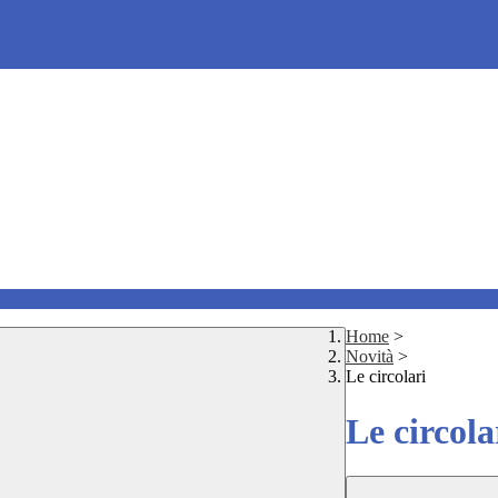
Home
>
Novità
>
Le circolari
Le circola