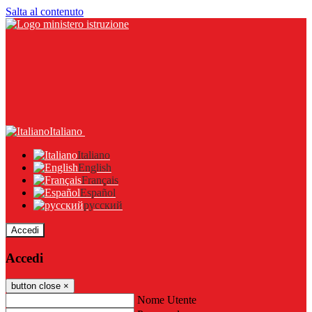
Salta al contenuto
Italiano
Italiano
English
Français
Español
русский
Accedi
Accedi
button close
×
Nome Utente