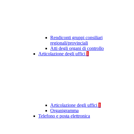
Rendiconti gruppi consiliari
regionali/provinciali
Atti degli organi di controllo
Articolazione degli uffici
1
Articolazione degli uffici
1
Organigramma
Telefono e posta elettronica