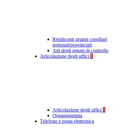
Rendiconti gruppi consiliari
regionali/provinciali
Atti degli organi di controllo
Articolazione degli uffici
1
Articolazione degli uffici
1
Organigramma
Telefono e posta elettronica