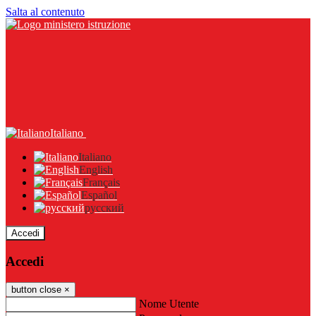
Salta al contenuto
Italiano
Italiano
English
Français
Español
русский
Accedi
Accedi
button close
×
Nome Utente